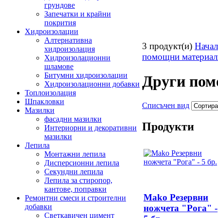
грундове
Запечатки и крайни
покрития
Хидроизолации
Алтернативна
3 продукт(и)
Нача
хидроизолация
помощни материал
Хидроизолационни
шламове
Битумни хидроизолации
Други пом
Хидроизолационни добавки
Топлоизолация
Шпакловки
Списъчен вид
Мазилки
фасадни мазилки
Продукти
Интериорни и декоративни
мазилки
Лепила
Монтажни лепила
Дисперсионни лепила
Секундни лепила
Лепила за стиропор,
кантове, поправки
Mako Резервни
Ремонтни смеси и строителни
добавки
ножчета "Рога" -
Светкавичен цимент