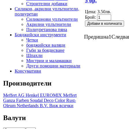
5 бр.
Строителни добавки
Силикон, акрилни уплътнители,
Цена:
3.50лв.
полиуретан
Брой:
Силиконови уплътнители
Акрилни уплътнители
Полиуретанова пяна
Бояджийски инструменти
Предишна
1
Следва
Четки
бояджийски валяци
Гъби за боядисване
Шпахли
Мистрии и маламашки
Други помощни материали
Консумативи
Производители
Meffert AG
Henkel
EUROMIX
Meffert
Ganza Farben
Soudal
Deco Color
Rust-
Oleum Netherlands B.V.
Виж всички
Валути