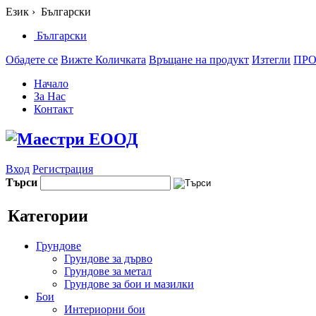
Език
›
Български
Български
Обадете се
Вижте Количката
Връщане на продукт
Изтегли
ПР
Начало
За Нас
Контакт
Вход
Регистрация
Търси
Категории
Грундове
Грундове за дърво
Грундове за метал
Грундове за бои и мазилки
Бои
Интериорни бои