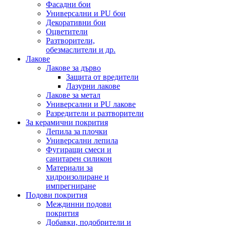
Фасадни бои
Универсални и PU бои
Декоративни бои
Оцветители
Разтворители,
обезмаслители и др.
Лакове
Лакове за дърво
Защита от вредители
Лазурни лакове
Лакове за метал
Универсални и PU лакове
Разредители и разтворители
За керамични покрития
Лепила за плочки
Универсални лепила
Фугиращи смеси и
санитарен силикон
Материали за
хидроизолиране и
импрегниране
Подови покрития
Междинни подови
покрития
Добавки, подобрители и